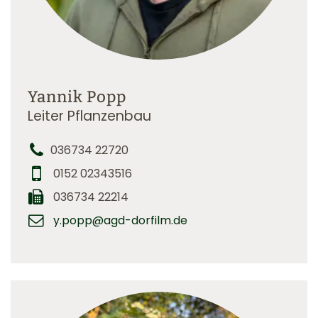
Yannik Popp
Leiter Pflanzenbau
036734 22720
0152 02343516
036734 22214
y.popp@agd-dorfilm.de