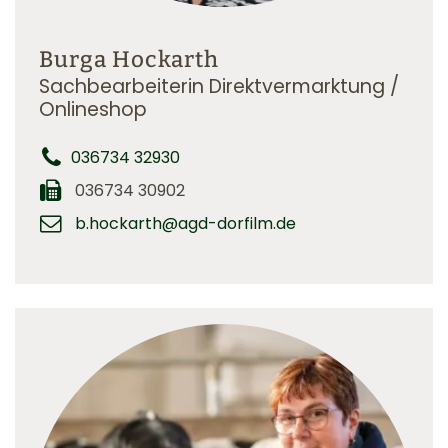
Burga Hockarth
Sachbearbeiterin Direktvermarktung /
Onlineshop
036734 32930
036734 30902
b.hockarth@agd-dorfilm.de