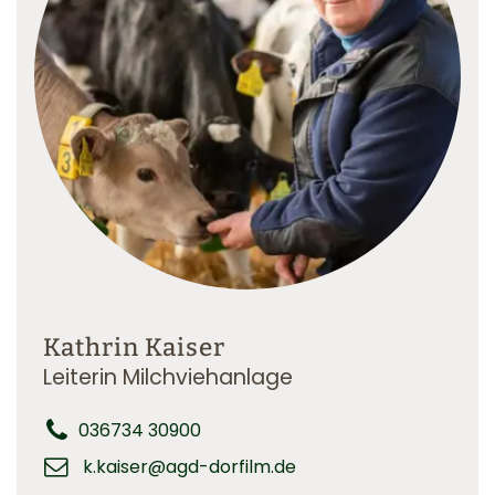
Kathrin Kaiser
Leiterin Milchviehanlage
036734 30900
k.kaiser@agd-dorfilm.de