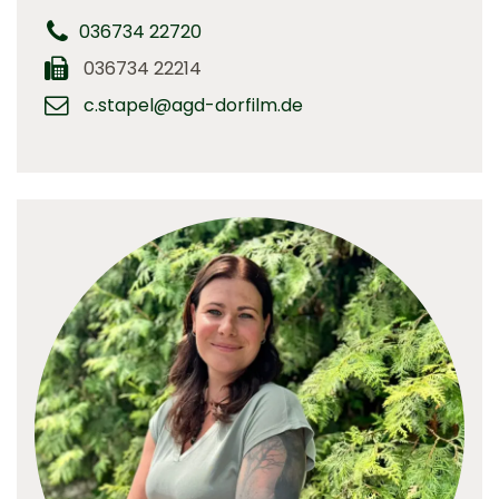
036734 22720
036734 22214
c.stapel@agd-dorfilm.de