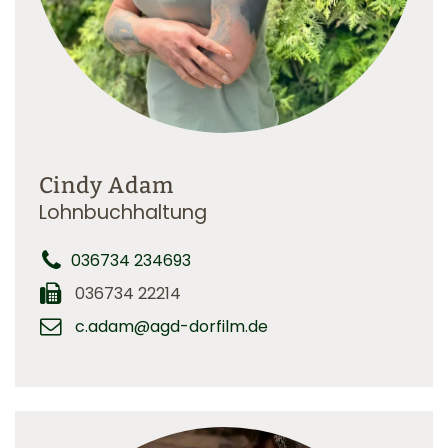
Cindy Adam
Lohnbuchhaltung
036734 234693
036734 22214
c.adam@agd-dorfilm.de