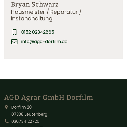
Bryan Schwarz
Hausmeister / Reparatur /
Instandhaltung
0152 02342865
info@agd-dorfilm.de
AGD Agrar GmbH Dorfilm
Dorfilm 20
07338 Leutenberg
036734 22720