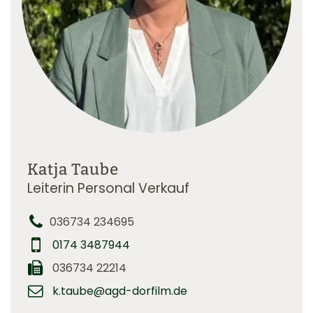
Katja Taube
Leiterin Personal Verkauf
036734 234695
0174 3487944
036734 22214
k.taube@agd-dorfilm.de