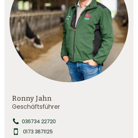
Ronny Jahn
Geschäftsführer
036734 22720
0173 3871125