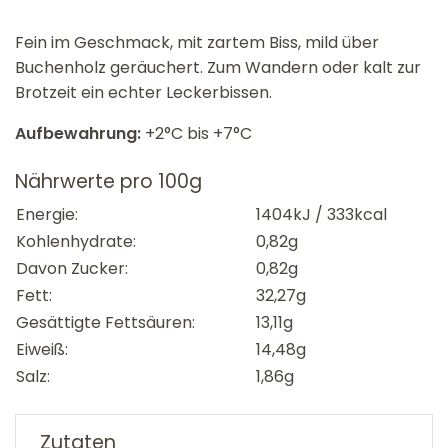
Fein im Geschmack, mit zartem Biss, mild über
Buchenholz geräuchert. Zum Wandern oder kalt zur
Brotzeit ein echter Leckerbissen.
Aufbewahrung:
+2°C bis +7°C
Nährwerte pro 100g
Energie:
1404kJ / 333kcal
Kohlenhydrate:
0,82g
Davon Zucker:
0,82g
Fett:
32,27g
Gesättigte Fettsäuren:
13,11g
Eiweiß:
14,48g
Salz:
1,86g
Zutaten