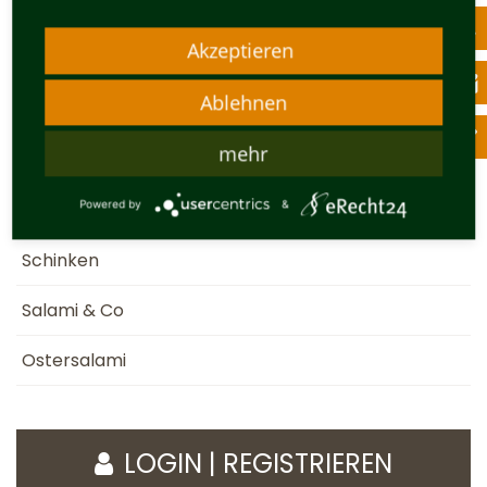
Akzeptieren
Dorfilmer Bratwurst
Ablehnen
Brühwurst
mehr
Gläser / Kochwurst
Powered by
&
Rohwurst
Schinken
Salami & Co
Ostersalami
LOGIN | REGISTRIEREN