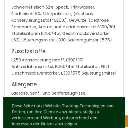
Schweinefleisch 62%, Speck, Trinkwasser,
Rindfleisch 5%, Nitritpökelsalz, (Kochsalz,
Konservierungsstoff E250,), Gewürze, (Dextrose,
Saccharose, Aroma, Antioxidationsmittel E300/301,
Stabilisatoren E450/451, Geschmacksverstärker
E621, Säuerungsmittel E330, Säureregulator E575)
Zusatzstoffe
E250 Konservierungsstoff, E300/301
Antioxidationsmittel, E450/451 Stabilisator, E621
Geschmacksverstärker, E330/575 Säuerungsmittel
Allergene
Lactose, Senf- und Senferzeugnisse,
Schwefeldioxid und Sulfite
Diese Seite nutzt Website-Tracking-Technologien von
Zurück
Dritten, um ihre Dienste anzubieten, stetig zu
verbessern und Werbung entsprechend den
Interessen der Nutzer anzuzeigen.
Kategorien