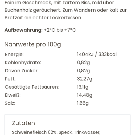
Fein im Geschmack, mit zartem Biss, mild über
Buchenholz geräuchert. Zum Wandern oder kalt zur
Brotzeit ein echter Leckerbissen.
Aufbewahrung:
+2°C bis +7°C
Nährwerte pro 100g
Energie:
1404kJ / 333kcal
Kohlenhydrate:
0,82g
Davon Zucker:
0,82g
Fett:
32,27g
Gesättigte Fettsäuren:
13,11g
Eiweiß:
14,48g
Salz:
1,86g
Zutaten
Schweinefleisch 62%, Speck, Trinkwasser,