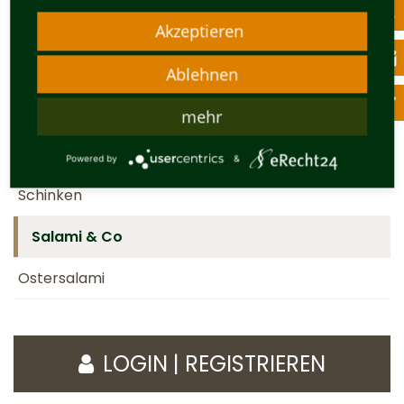
Dorfilmer Bratwurst
Akzeptieren
Brühwurst
Ablehnen
Gläser / Kochwurst
mehr
Rohwurst
Powered by
&
Schinken
Salami & Co
Ostersalami
LOGIN | REGISTRIEREN