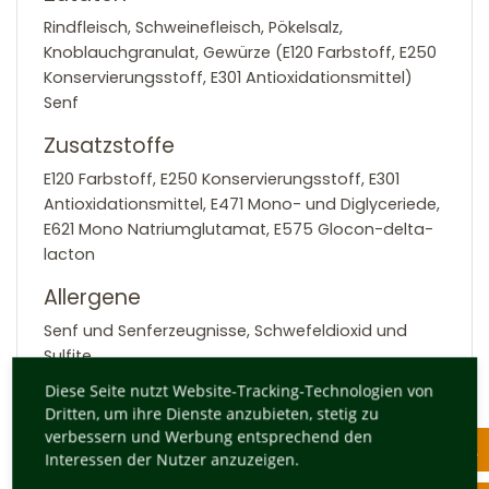
Rindfleisch, Schweinefleisch, Pökelsalz,
Knoblauchgranulat, Gewürze (E120 Farbstoff, E250
Konservierungsstoff, E301 Antioxidationsmittel)
Senf
Zusatzstoffe
E120 Farbstoff, E250 Konservierungsstoff, E301
Antioxidationsmittel, E471 Mono- und Diglyceriede,
E621 Mono Natriumglutamat, E575 Glocon-delta-
lacton
Allergene
Senf und Senferzeugnisse, Schwefeldioxid und
Sulfite
Diese Seite nutzt Website-Tracking-Technologien von
Zurück
Dritten, um ihre Dienste anzubieten, stetig zu
verbessern und Werbung entsprechend den
Kategorien
Interessen der Nutzer anzuzeigen.