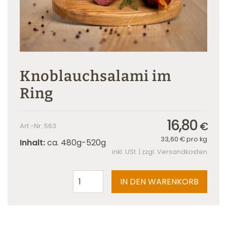
Knoblauchsalami im
Ring
16,80
€
Art.-Nr: 563
33,60
€
pro kg
Inhalt:
ca. 480g-520g
inkl. USt. | zzgl. Versandkosten