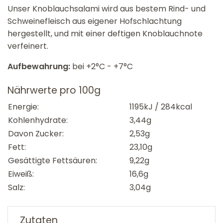
Unser Knoblauchsalami wird aus bestem Rind- und
Schweinefleisch aus eigener Hofschlachtung
hergestellt, und mit einer deftigen Knoblauchnote
verfeinert.
Aufbewahrung:
bei +2°C - +7°C
Nährwerte pro 100g
Energie:
1195kJ / 284kcal
Kohlenhydrate:
3,44g
Davon Zucker:
2,53g
Fett:
23,10g
Gesättigte Fettsäuren:
9,22g
Eiweiß:
16,6g
Salz:
3,04g
Zutaten