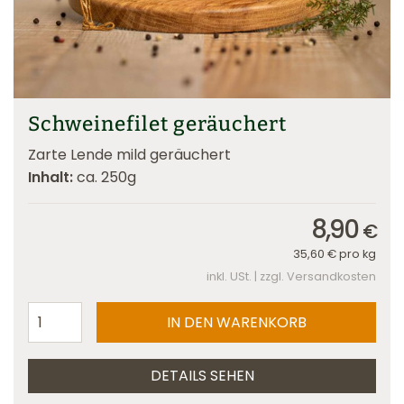
Schweinefilet geräuchert
Zarte Lende mild geräuchert
Inhalt:
ca. 250g
8,90
€
35,60
€
pro kg
inkl. USt. | zzgl. Versandkosten
DETAILS SEHEN