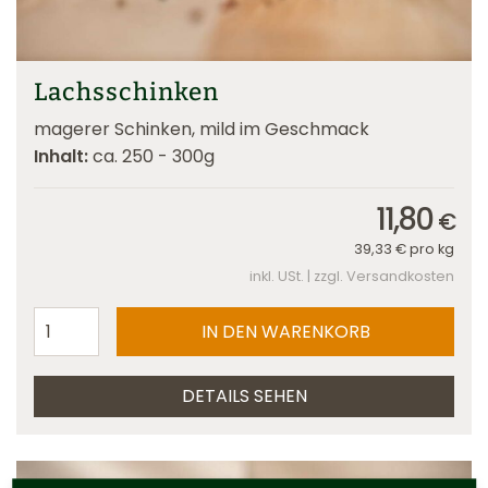
Lachsschinken
magerer Schinken, mild im Geschmack
Inhalt:
ca. 250 - 300g
11,80
€
39,33
€
pro kg
inkl. USt. | zzgl. Versandkosten
DETAILS SEHEN