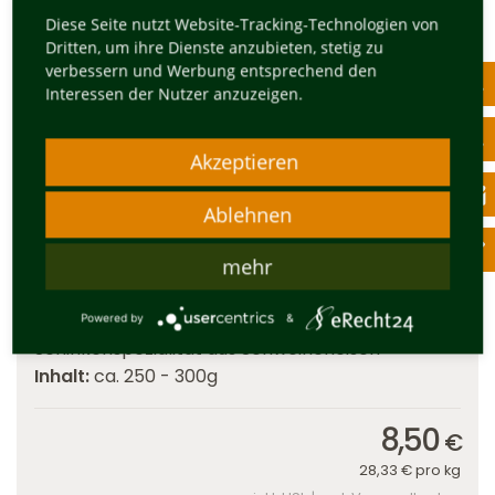
Diese Seite nutzt Website-Tracking-Technologien von
Dritten, um ihre Dienste anzubieten, stetig zu
verbessern und Werbung entsprechend den
Interessen der Nutzer anzuzeigen.
Akzeptieren
Ablehnen
mehr
Dorfilmer Bauernschinken
Powered by
&
Schinkenspezialität aus Schweinefleisch
Inhalt:
ca. 250 - 300g
8,50
€
28,33
€
pro kg