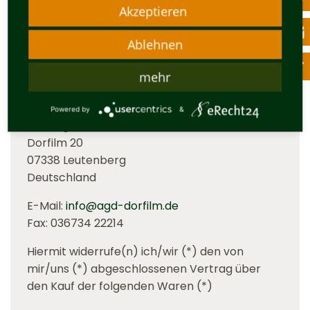
Akzeptieren
(Wenn Sie den Vertrag widerrufen wollen, dann
nutzen Sie bitte folgenden Mustertext und
Ablehnen
senden diesen mit Ihren Angaben per E-Mail
an uns zurück.)
mehr
An
Powered by
&
AGD Agrar GmbH Dorfilm
Dorfilm 20
07338 Leutenberg
Deutschland
E-Mail:
info@agd-dorfilm.de
Fax: 036734 22214
Hiermit widerrufe(n) ich/wir (*) den von
mir/uns (*) abgeschlossenen Vertrag über
den Kauf der folgenden Waren (*)